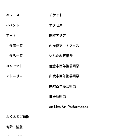
ニュース
チケット
イベント
アクセス
アート
開催エリア
・作家一覧
内房総アートフェス
・作品一覧
いちかわ芸術祭
コンセプト
佐倉市百年後芸術祭
ストーリー
山武市百年後芸術祭
栄町百年後芸術祭
白子藝術祭
en Live Art Performance
よくあるご質問
寄附・協賛