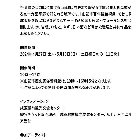
千葉県の東部に位置する⼭武市。内房まで繋がる下総台地と裾に広が
る九⼗九⾥平野で知られる場所です。「山武市百年後芸術祭」では、JR
成東駅を起点にさまざまなアート作品展示と音楽パフォーマンスを展
開します。海、岩塊、いちご、ネギ、⽇本酒など豊かな環境と共に作品を
お楽しみください。
開催期間
2024年4月27日(土)〜5月19日(日) 土日祝日のみ [11日間]
開催時間
10時〜17時
※⼭武市歴史⺠俗資料館は、10時〜16時15分となります。
※作品によって公開⽇‧公開時間が異なる場合があります。
インフォメーション
成東駅前観光交流センター
観賞チケット販売場所 成東駅前観光交流センター、九十九里浜エリ
ア受付
参加アーティスト