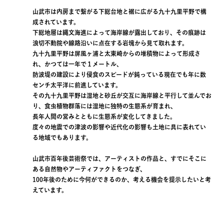
山武市は内房まで繋がる下総台地と裾に広がる九十九里平野で構
成されています。
下総地層は縄文海進によって海岸線が露出しており、その痕跡は
浪切不動院や線路沿いに点在する岩塊から見て取れます。
九十九里平野は屏風ヶ浦と太東崎からの堆積物によって形成さ
れ、かつては一年で１メートル、
防波堤の建設により侵食のスピードが鈍っている現在でも年に数
センチ太平洋に前進しています。
その九十九里平野は湿地と砂丘が交互に海岸線と平行して並んでお
り、食虫植物群落には湿地に独特の生態系が育まれ、
長年人間の営みとともに生態系が変化してきました。
度々の地震での津波の影響や近代化の影響も土地に具に表れてい
る地域でもあります。
山武市百年後芸術祭では、アーティストの作品と、すでにそこに
ある自然物やアーティファクトをつなぎ、
100年後のために今何ができるのか、考える機会を提示したいと考
えています。