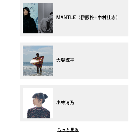
MANTLE（伊阪柊+中村壮志）
大塚諒平
小林清乃
もっと見る