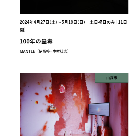
2024年4月27日(土)〜5月19日(日) 土日祝日のみ [11日
間]
100年の蠱毒
MANTLE（伊阪柊+中村壮志）
山武市