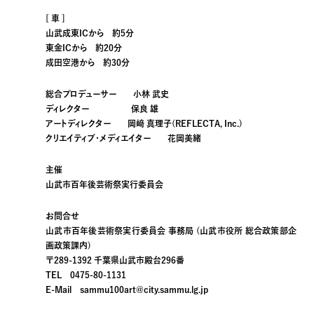
[ 車 ]
山武成東ICから 約5分
東金ICから 約20分
成田空港から 約30分
総合プロデューサー
小林 武史
ディレクター
保良 雄
アートディレクター
岡﨑 真理子(REFLECTA, Inc.)
クリエイティブ・メディエイター
花岡美緒
主催
山武市百年後芸術祭実行委員会
お問合せ
山武市百年後芸術祭実行委員会 事務局 (山武市役所 総合政策部企
画政策課内)
〒289-1392 千葉県山武市殿台296番
TEL 0475-80-1131
E-Mail sammu100art@city.sammu.lg.jp