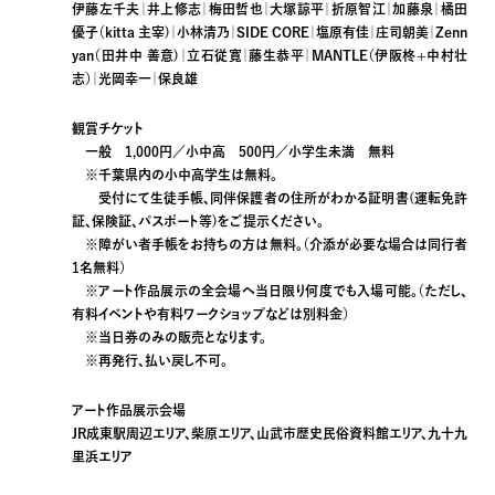
伊藤左千夫｜井上修志｜梅田哲也｜大塚諒平｜折原智江｜加藤泉｜橘田
優子（kitta 主宰)｜小林清乃｜SIDE CORE｜塩原有佳｜庄司朝美｜Zenn
yan（田井中 善意)｜立石従寛｜藤生恭平｜MANTLE（伊阪柊+中村壮
志）｜光岡幸一｜保良雄
観賞チケット
一般 1,000円／小中高 500円／小学生未満 無料
※千葉県内の小中高学生は無料。
受付にて生徒手帳、同伴保護者の住所がわかる証明書(運転免許
証、保険証、パスポート等)をご提示ください。
※障がい者手帳をお持ちの方は無料。（介添が必要な場合は同行者
1名無料）
※アート作品展示の全会場へ当日限り何度でも入場可能。（ただし、
有料イベントや有料ワークショップなどは別料金）
※当日券のみの販売となります。
※再発行、払い戻し不可。
アート作品展示会場
JR成東駅周辺エリア、柴原エリア、山武市歴史民俗資料館エリア、九十九
里浜エリア