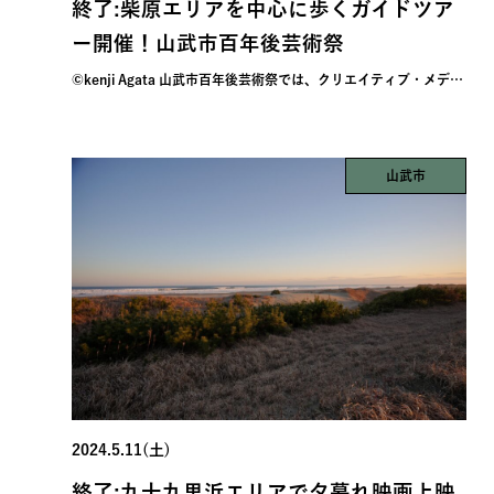
終了:柴原エリアを中心に歩くガイドツア
ー開催！山武市百年後芸術祭
©︎kenji Agata 山武市百年後芸術祭では、クリエイティブ・メデ…
山武市
2024.5.11(土)
終了:九十九里浜エリアで夕暮れ映画上映