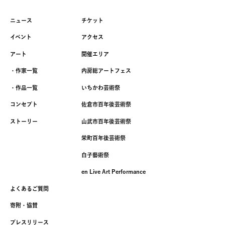
ニュース
チケット
イベント
アクセス
アート
開催エリア
・作家一覧
内房総アートフェス
・作品一覧
いちかわ芸術祭
コンセプト
佐倉市百年後芸術祭
ストーリー
山武市百年後芸術祭
栄町百年後芸術祭
白子藝術祭
en Live Art Performance
よくあるご質問
寄附・協賛
プレスリリース