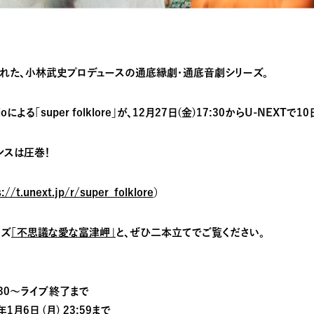
に開催された、小林武史プロデュースの通底縁劇・通底音劇シリーズ。
udioによる「super folklore」が、12月27日(金)17:30からU-N
ンスは圧巻！
s://t.unext.jp/r/super_folklore
）
ーズ
「不思議な愛な富津岬」
と、ぜひ二本立てでご覧ください。
7:30〜ライブ終了まで
6日 (月) 23:59まで