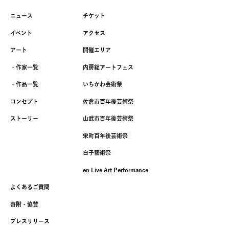
ニュース
チケット
イベント
アクセス
アート
開催エリア
・作家一覧
内房総アートフェス
・作品一覧
いちかわ芸術祭
コンセプト
佐倉市百年後芸術祭
ストーリー
山武市百年後芸術祭
栄町百年後芸術祭
白子藝術祭
en Live Art Performance
よくあるご質問
寄附・協賛
プレスリリース