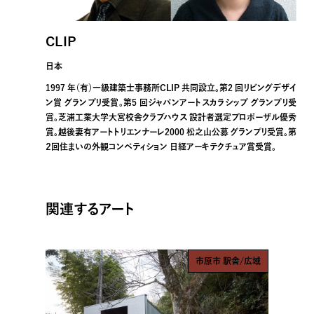
CLIP
日本
1997 年（有）一級建築士事務所CLIP 共同設立。第2 回リビングデザイ
ン賞 グランプリ受賞。第5 回ジャパンアートスカラシップ グランプリ受
賞。芝浦工業大学大宮校舎クラブハウス 設計者選定プロポーザル優秀
賞。越後妻有アートトリエンナーレ2000 松之山公募 グランプリ受賞。第
２回住まいの外観コンペティション 日経アーキテクチュア賞受賞。
関連するアート
市原市 駅舎/広域