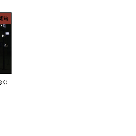
術館
除く)