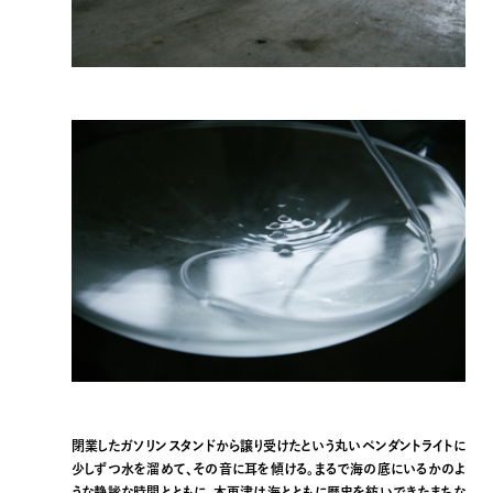
閉業したガソリンスタンドから譲り受けたという丸いペンダントライトに
少しずつ水を溜めて、その音に耳を傾ける。まるで海の底にいるかのよ
うな静謐な時間とともに、木更津は海とともに歴史を紡いできたまちな