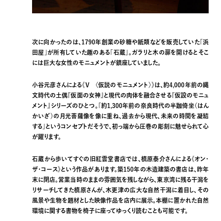
次に向かったのは、1790年創業の砂糖や紙類などを販売していた「浜
田屋」が所有していた趣のある「石蔵」。ガラリと木の扉を開けるとそこ
には巨大な女性のモニュメントが鎮座していました。
小谷元彦さんによる《V 〈仮説のモニュメント〉》は、約4,000年前の縄
⽂時代の⼟偶『仮⾯の⼥神』と現代の⾁体を融合させる『仮設のモニュ
メント』シリーズのひとつ。「約1,300年前の奈良時代の半跏倚坐（はん
かいざ）の⽉光菩薩像を像に重ね、過去から現代、未来の時間を凝結
する」というコンセプトだそうで、初っ端から圧巻の彫刻に魅せられて心
が躍ります。
石蔵から歩いてすぐの旧紅雲堂書店では、槙原泰介さんによる《オン・
ザ・コース》という作品があります。築150年の木造建築の書店は、昨年
末に閉店。営業当時のままの雰囲気を残しながら、東京湾に残る干潟を
リサーチしてきた槙原さんが、木更津の広大な自然干潟に着目し、その
風景や生物を題材とした映像作品を店内に展示。本棚に置かれた自然
環境に関する書物を椅子に座ってゆっくり読むことも可能です。