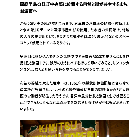
房総半島のほぼ中央部に位置する自然と街が共生するまち、
君津市へ
さらに強い春の風が吹き荒れる中、君津市の八重原公民館へ移動。「木
と水の館」をテーマに君津市産の杉を使用した木造の公民館は、地域
の人々の集会所として、さまざまな講座や講演会、展示会などのスペー
スとして使用されているそうです。
早速目に飛び込んできたのは鉄でできた海苔！深澤孝史さんによる作
品《鉄と海苔》です。鉄琴のようにバチを持って叩いてみると、キンコンカ
ンコンと、なんとも良い音色を奏でることができます。楽しい。
海苔の養殖で栄えた君津市は、1961年の製鉄所稼働開始に合わせて
漁業権が放棄され、北九州の八幡を筆頭に各地の製鉄所から2万人規
模の労働者が移住したそうです。君津の風景は鉄と海苔なしでは語るこ
とができない。そんな君津の歴史を想起させる作品が中にも展示されて
いました。