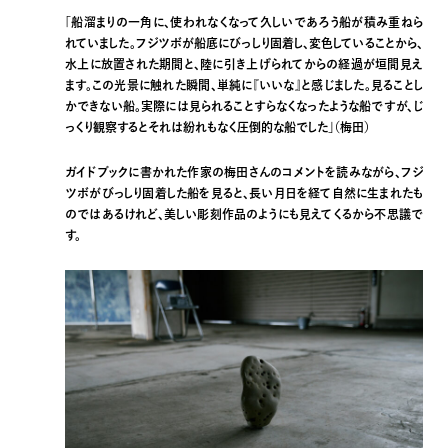
「船溜まりの一角に、使われなくなって久しいであろう船が積み重ねら
れていました。フジツボが船底にびっしり固着し、変色していることから、
水上に放置された期間と、陸に引き上げられてからの経過が垣間見え
ます。この光景に触れた瞬間、単純に『いいな』と感じました。見ることし
かできない船。実際には見られることすらなくなったような船ですが、じ
っくり観察するとそれは紛れもなく圧倒的な船でした」（梅田）
ガイドブックに書かれた作家の梅田さんのコメントを読みながら、フジ
ツボがびっしり固着した船を見ると、長い月日を経て自然に生まれたも
のではあるけれど、美しい彫刻作品のようにも見えてくるから不思議で
す。