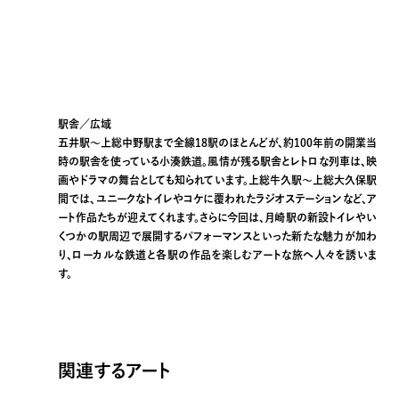
駅舎／広域
五井駅～上総中野駅まで全線18駅のほとんどが、約100年前の開業当
時の駅舎を使っている小湊鉄道。風情が残る駅舎とレトロな列車は、映
画やドラマの舞台としても知られています。上総牛久駅～上総大久保駅
間では、ユニークなトイレやコケに覆われたラジオステーションなど、ア
ート作品たちが迎えてくれます。さらに今回は、月崎駅の新設トイレやい
くつかの駅周辺で展開するパフォーマンスといった新たな魅力が加わ
り、ローカルな鉄道と各駅の作品を楽しむアートな旅へ人々を誘いま
す。
関連するアート