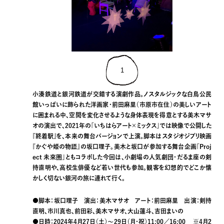
1
小湊鉄道と銀河鉄道が交錯する演劇作品。ノスタルジックな白鳥公民
館いっぱいに飾られた洋画家・前田麻里（市原市在住）の美しいアート
に囲まれる中、空間を変化させるような身体表現を得意とする美木マサ
オの演出で、2021年の「いちはらアート×ミックス」では映像で公開した
『終着駅』を、本来の舞台バージョンで上演。脚本はスタジオジブリ映画
『かぐや姫の物語』の坂口理子。美木と坂口が参加する舞台企画「Proj
ect 未來圏」ともコラボした今回は、小劇場の人気劇団・だるま座の剣
持直明や、高校生俳優など若い世代も参加。観客を幻想的でどこか懐
かしく切ない銀河の旅に連れて行く。
●脚本：坂口理子 演出：美木マサオ アート：前田麻里 出演：剣持
直明、市川真也、前田彩、美木マサオ、大山蓮斗、吉田まいの
●日時：2024年4月27日（土）～29日（月・祝）11:00／16:00 ※4月2