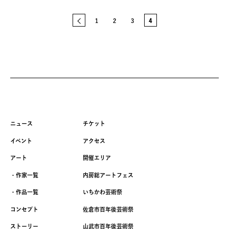
<
1
2
3
4
ニュース
チケット
イベント
アクセス
アート
開催エリア
・作家一覧
内房総アートフェス
・作品一覧
いちかわ芸術祭
コンセプト
佐倉市百年後芸術祭
ストーリー
山武市百年後芸術祭